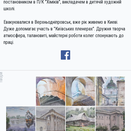
постановником в П/К "Хіміків", викладачем в дитячій художній
школі.
Евакуювалися в Верхньодніпровськ, вже рік живемо в Киеві.
Дуже допомагає участь в "Київських пленерах". Дружня творча
атмосфера, талановиті, майстерні роботи колег спонукають до
праці.
вори