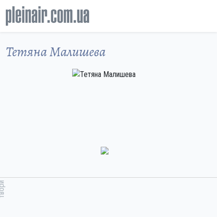
Тетяна Малишева
вори