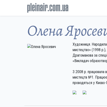
Олена Яросев
Художниця. Народилася
мистецтво» (1998 р.);
Драгоманова за спеціа
«Викладач образотвор
З 2008 р. працювала 
мистецтв №1. Працює у
проводяться у Києво-П