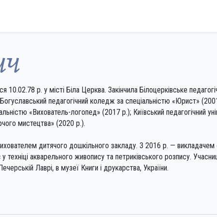
ич
 10.02.78 р. у місті Біла Церква. Закінчила Білоцерківське педаго
 Богуславський педагогічний коледж за спеціальністю «Юрист» (2001 р
льністю «Вихователь-логопед» (2017 р.); Київський педагогічний унів
чого мистецтва» (2020 р.).
вихователем дитячого дошкільного закладу. З 2016 р. — викладачем 
 техніці акварельного живопису та петриківського розпису. Учасниц
ечерській Лаврі, в музеї Книги і друкарства, України.