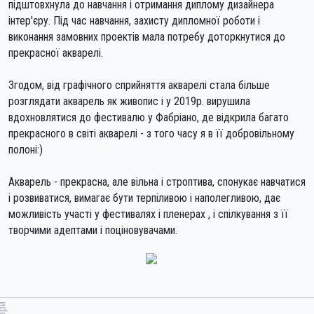
підштовхнула до навчання і отримання диплому дизайнера
інтер'єру. Під час навчання, захисту дипломної роботи і
виконання замовних проектів мала потребу доторкнутися до
прекрасної акварелі.
Згодом, від графічного сприйняття акварелі стала більше
розглядати акварель як живопис і у 2019р. вирушила
вдохновлятися до фестивалю у Фабріано, де відкрила багато
прекрасного в світі акварелі - з того часу я в її добровільному
полоні:)
Акварель - прекрасна, але вільна і строптива, спонукає навчатися
і розвиватися, вимагає бути терпіливою і наполегливою, дає
можливість участі у фестивалях і пленерах , і спілкування з її
творчими адептами і поціновувачами.