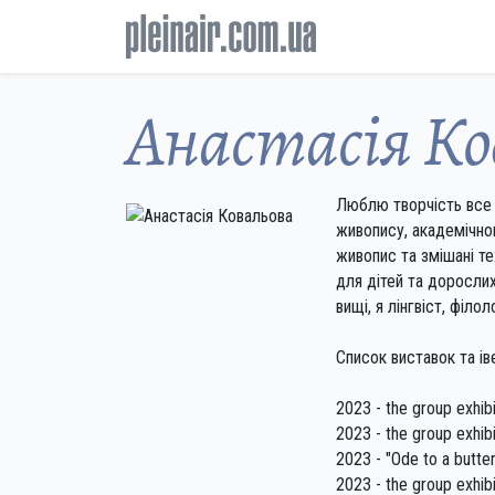
Анастасія Ко
Люблю творчість все ж
живопису, академічног
живопис та змішані т
для дітей та дорослих
вищі, я лінгвіст, філо
Список виставок та ів
2023 - the group exhibi
2023 - the group exhibit
2023 - "Ode to a butter
2023 - the group exhib