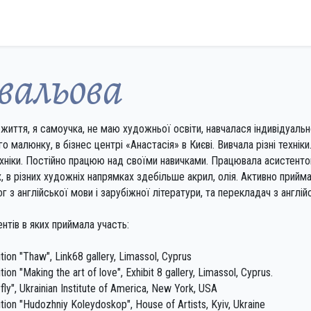
вальова
иття, я самоучка, не маю художньої освіти, навчалася індивідуально
о малюнку, в бізнес центрі «Анастасія» в Києві. Вивчала різні технік
ехніки. Постійно працюю над своїми навичками. Працювала асистентом
, в різних художніх напрямках здебільше акрил, олія. Активно прий
лог з англійської мови і зарубіжної літератури, та перекладач з англій
ентів в яких приймала участь:
tion "Thaw", Link68 gallery, Limassol, Cyprus
ion "Making the art of love", Exhibit 8 gallery, Limassol, Cyprus.
fly", Ukrainian Institute of America, New York, USA
ition "Hudozhniy Koleydoskop", House of Artists, Kyiv, Ukraine