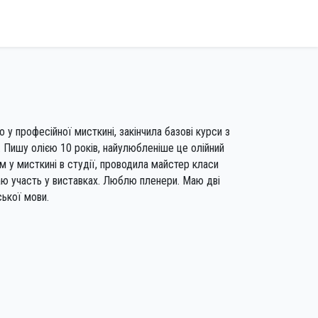
 у професійної мисткині, закінчила базові курси з
и. Пишу олією 10 років, найулюбленіше це олійний
 у мисткині в студії, проводила майстер класи
маю участь у виставках. Люблю пленери. Маю дві
ської мови.