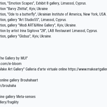
tion, "Emotion Scapes", Exhibit 8 gallery, Limassol, Cyprus.
ion "Barvy Zhittia", Kyiv, Ukraine
tion, "Ode to a butterfly", Ukrainian Institute of America, New York, USA.
tion, gallery "Art Studio55", Limassol, Cyprus.
tion, gallery "Modi ART&Wine Gallery", Kyiv, Ukraine.
tion by artist Irina Sigitova "28", LAB Restaurant Limassol, Cyprus.
ion, gallery "Globus", Kyiv, Ukraine.
The Gallery by MUI"
i.com/in-bloom
ake Art Gallery" Galleria d'arte virtuale online https://www.makeartgall
online gallery Brouhahaart
om/brouhaha
nline gallery Meta-senses
ery/fragility