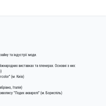
зайну та індустрії моди.
іжнародних виставках та пленерах. Основні з них:
я)
color" (м. Київ)
бріано, Італія)
ивопису "Подих акварелі" (м. Бориспіль)