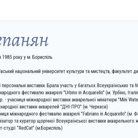
епанян
 1985 року у м. Бориспiль.
иївський національний університет культури та мистецтв, факультет ди
персональні виставки. Брала участь у багатьох Всеукраїнських та М
ародного фестивалю акварелі "Urbino in Acquarello" (м. Урбіно, Італі
 р. - учасниця міжнародної виставки акварельної мініатюри "Mini Water
іжнародної виставки акварелей "ДНІ-ПРО" (м. Черкаси)
сниця міжнародного фестивалю акварелі "Fabriano in Acquarello" (м. Фа
нізатор та куратор щорічної Всеукраїнської виставки акварельного ж
рт-студії “RedCat” (м.Бориспіль)