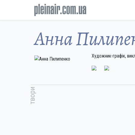
Анна Пилипе
Художник-графік, вик
твори