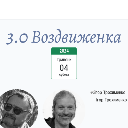
3.0 Воздвиженка
2024
Поділ, Київ
травень
пленер
04
субота
Ігор Трохименко