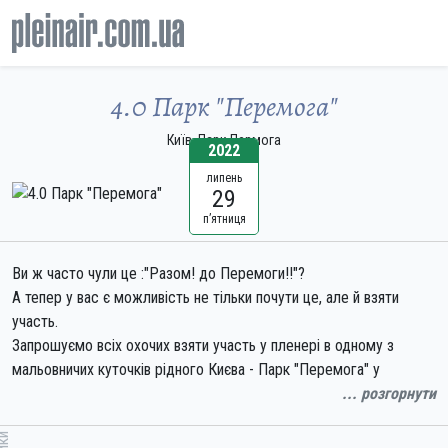
4.0 Парк "Перемога"
Київ, Парк Пермога
2022
липень
пленер
29
п’ятниця
Ви ж часто чули це :"Разом! до Перемоги!!"?
А тепер у вас є можливість не тільки почути це, але й взяти
участь.
Запрошуємо всіх охочих взяти участь у пленері в одному з
мальовничих куточків рідного Києва - Парк "Перемога" у
Дніпровському районі Києва.
... розгорнути
Там чудовим чином поєднані можливість отримати насолоду