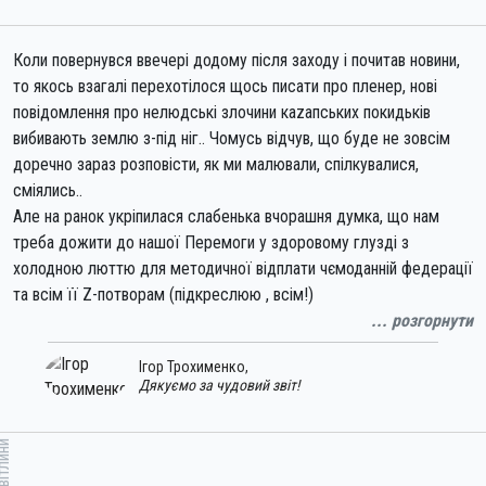
Що треба взяти з собою?
- Улюблені матеріали та обладнання, якими ви звикли
користуватися на пленері.
Коли повернувся ввечері додому після заходу і почитав новини,
- зручний та безпечний одяг та взуття для прогулянок на
то якось взагалі перехотілося щось писати про пленер, нові
свіжому повітрі (бажано взяти парасольку або дощовик на
повідомлення про нелюдські злочини каzапських покидьків
випадок несподіваного дощику)
вибивають землю з-під ніг.. Чомусь відчув, що буде не зовсім
- обовязково гарний настрій та посмішку (це не обговорюється).
доречно зараз розповісти, як ми малювали, спілкувалися,
сміялись..
Але на ранок укріпилася слабенька вчорашня думка, що нам
треба дожити до нашої Перемоги у здоровому глузді з
холодною люттю для методичної відплати чємоданній федерації
та всім її Z-потворам (підкреслюю , всім!)
... розгорнути
І в перервах у справах по наближенню Перемоги, хто як може на
Ігор Трохименко
,
своєму місці, необхідно знаходити джерело стійкості та
Дякуємо за чудовий звіт!
внутрішніх сил не звалитися у депресняк з хворобливим
смиканням кінцівок..
ітлини
А для художників одне з таких джерел - це малювання та