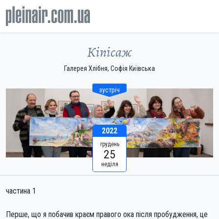
Кіпісаж
Галерея Хлібня, Софія Київська
зустріч
2022
грудень
25
неділя
частина 1
Перше, що я побачив краєм правого ока після пробудження, це